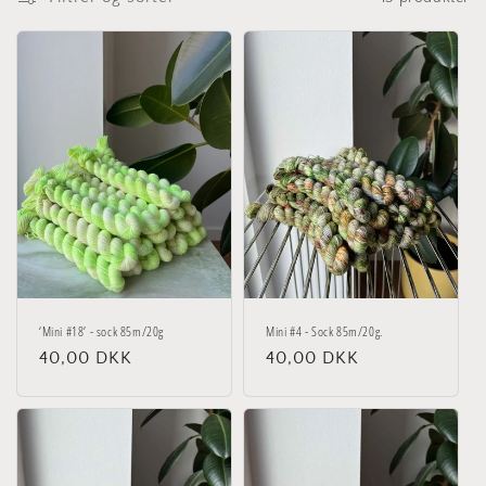
i
o
n
:
‘Mini #18’ - sock 85m/20g
Mini #4 - Sock 85m/20g.
Normalpris
40,00 DKK
Normalpris
40,00 DKK