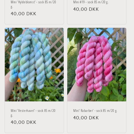
Mini 'Hyldeblomst' - sock 85 m/20
Mini #19 - sock 85 m/20 g.
g.
Normalpris
40,00 DKK
Normalpris
40,00 DKK
Mini 'Vesterhavet' - sock 85 m/20
Mini' Rabarber' - sock 85 m/20 g.
g.
Normalpris
40,00 DKK
Normalpris
40,00 DKK