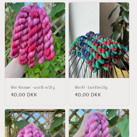
Mini 'Kirsebær' - sock 85 m/20 g.
Mini #1 - Sock 85m/20g.
Normalpris
40,00 DKK
Normalpris
40,00 DKK