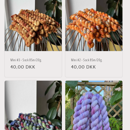
Mini #3 - Sock 85m/20g.
Mini #2 - Sock 85m/20g.
Normalpris
40,00 DKK
Normalpris
40,00 DKK