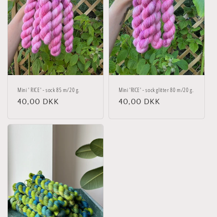
Mini ' RICE' - sock 85 m/20 g.
Mini 'RICE' - sock glitter 80 m/20 g.
Normalpris
40,00 DKK
Normalpris
40,00 DKK