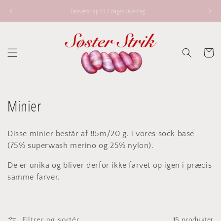
Gå til
Bemærk: op til 7 dages levering
indhold
Indkøbsk
K
Minier
o
Disse minier består af 85m/20 g. i vores sock base
l
(75% superwash merino og 25% nylon).
l
De er unika og bliver derfor ikke farvet op igen i præcis
e
samme farver.
k
t
Filtrer og sortér
15 produkter